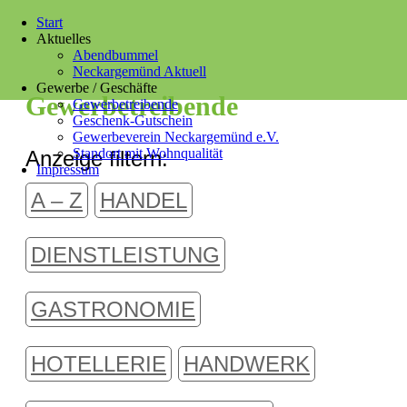
Start
Aktuelles
Abendbummel
Neckargemünd Aktuell
Gewerbe / Geschäfte
Gewerbetreibende
Gewerbetreibende
Geschenk-Gutschein
Gewerbeverein Neckargemünd e.V.
Standort mit Wohnqualität
Anzeige filtern:
Impressum
A – Z
HANDEL
DIENSTLEISTUNG
GASTRONOMIE
HOTELLERIE
HANDWERK