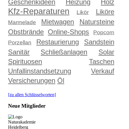
Geschenkideen
Heizung
Holz
Kfz-Reparaturen
Liköre
Likör
Mietwagen
Natursteine
Marmelade
Obstbrände
Online-Shops
Popcorn
Restaurierung
Sandstein
Porzellan
Sanitär
Schließanlagen
Solar
Spirituosen
Taschen
Unfallinstandsetzung
Verkauf
Versicherungen
Öl
[zu allen Schlüsselworten]
Neue Mitglieder