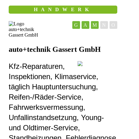
HANDWERK
G
A
M
N
O
auto+technik Gassert GmbH
Kfz-Reparaturen,
Inspektionen, Klimaservice,
täglich Hauptuntersuchung,
Reifen-/Räder-Service,
Fahrwerksvermessung,
Unfallinstandsetzung, Young-
und Oldtimer-Service,
Standheizungen, Fehlerdiagnose