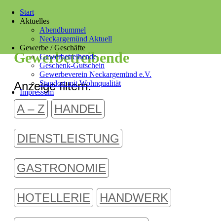
Start
Aktuelles
Abendbummel
Neckargemünd Aktuell
Gewerbe / Geschäfte
Gewerbetreibende
Gewerbetreibende
Geschenk-Gutschein
Gewerbeverein Neckargemünd e.V.
Standort mit Wohnqualität
Anzeige filtern:
Impressum
A – Z
HANDEL
DIENSTLEISTUNG
GASTRONOMIE
HOTELLERIE
HANDWERK