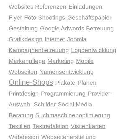
Websites Referenzen
Einladungen
Flyer
Foto-Shootings
Geschäftspapier
Gestaltung
Google Adwords Betreuung
Grafikdesign
Internet
Joomla
Kampagnenbetreuung
Logoentwicklung
Markenpflege
Marketing
Mobile
Webseiten
Namensentwicklung
Online-Shops
Plakate
Planen
Printdesign
Programmierung
Provider-
Auswahl
Schilder
Social Media
Beratung
Suchmaschinenoptimierung
Textilien
Textredaktion
Visitenkarten
Webdesign
Webseitenerstellung