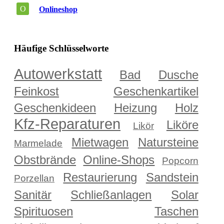
O
Onlineshop
Häufige Schlüsselworte
Autowerkstatt
Bad
Dusche
Feinkost
Geschenkartikel
Geschenkideen
Heizung
Holz
Kfz-Reparaturen
Liköre
Likör
Mietwagen
Natursteine
Marmelade
Obstbrände
Online-Shops
Popcorn
Restaurierung
Sandstein
Porzellan
Sanitär
Schließanlagen
Solar
Spirituosen
Taschen