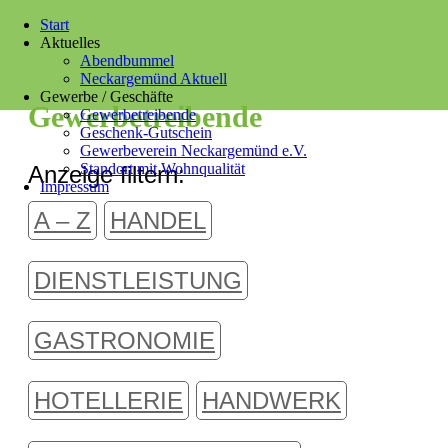
Start
Aktuelles
Abendbummel
Neckargemünd Aktuell
Gewerbe / Geschäfte
Gewerbetreibende
Gewerbetreibende
Geschenk-Gutschein
Gewerbeverein Neckargemünd e.V.
Standort mit Wohnqualität
Anzeige filtern:
Impressum
A – Z
HANDEL
DIENSTLEISTUNG
GASTRONOMIE
HOTELLERIE
HANDWERK