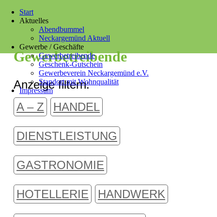
Start
Aktuelles
Abendbummel
Neckargemünd Aktuell
Gewerbe / Geschäfte
Gewerbetreibende
Gewerbetreibende
Geschenk-Gutschein
Gewerbeverein Neckargemünd e.V.
Standort mit Wohnqualität
Anzeige filtern:
Impressum
A – Z
HANDEL
DIENSTLEISTUNG
GASTRONOMIE
HOTELLERIE
HANDWERK