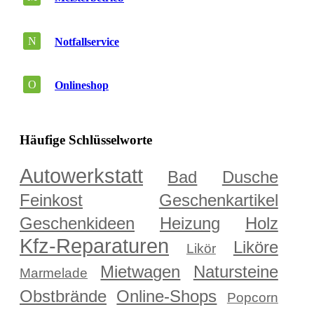
N
Notfallservice
O
Onlineshop
Häufige Schlüsselworte
Autowerkstatt
Bad
Dusche
Feinkost
Geschenkartikel
Geschenkideen
Heizung
Holz
Kfz-Reparaturen
Liköre
Likör
Mietwagen
Natursteine
Marmelade
Obstbrände
Online-Shops
Popcorn