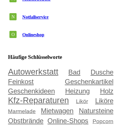
N
Notfallservice
O
Onlineshop
Häufige Schlüsselworte
Autowerkstatt
Bad
Dusche
Feinkost
Geschenkartikel
Geschenkideen
Heizung
Holz
Kfz-Reparaturen
Liköre
Likör
Mietwagen
Natursteine
Marmelade
Obstbrände
Online-Shops
Popcorn