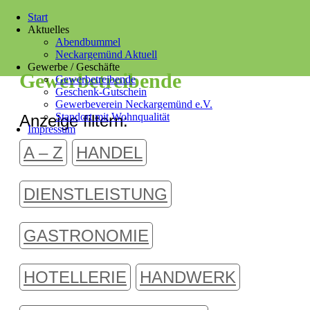
Start
Aktuelles
Abendbummel
Neckargemünd Aktuell
Gewerbe / Geschäfte
Gewerbetreibende
Gewerbetreibende
Geschenk-Gutschein
Gewerbeverein Neckargemünd e.V.
Standort mit Wohnqualität
Anzeige filtern:
Impressum
A – Z
HANDEL
DIENSTLEISTUNG
GASTRONOMIE
HOTELLERIE
HANDWERK