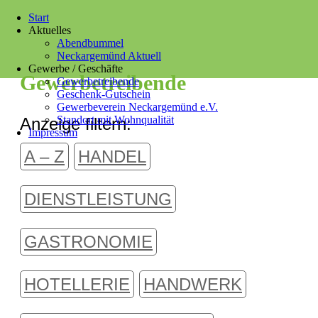
Start
Aktuelles
Abendbummel
Neckargemünd Aktuell
Gewerbe / Geschäfte
Gewerbetreibende
Gewerbetreibende
Geschenk-Gutschein
Gewerbeverein Neckargemünd e.V.
Standort mit Wohnqualität
Anzeige filtern:
Impressum
A – Z
HANDEL
DIENSTLEISTUNG
GASTRONOMIE
HOTELLERIE
HANDWERK